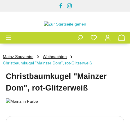
Zum Hauptinhalt springen
Mainz Souvenirs
Weihnachten
Christbaumkugel "Mainzer Dom", rot-Glitzerweiß
Christbaumkugel "Mainzer
Dom", rot-Glitzerweiß
Bildergalerie überspringen