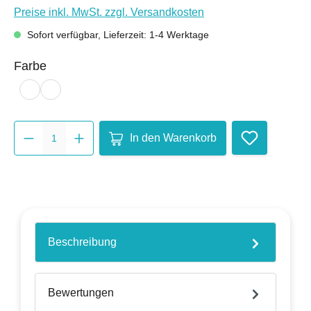
Preise inkl. MwSt. zzgl. Versandkosten
Sofort verfügbar, Lieferzeit: 1-4 Werktage
auswählen
Farbe
kupfergold
rot
Produkt Anzahl: Gib den gewünsc
In den Warenkorb
Beschreibung
Bewertungen