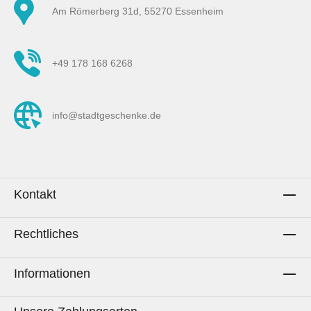
sind frei von Schadstoffen.Größe (ohne
Am Römerberg 31d, 55270 Essenheim
umkrämpeln):Utensilo in 3 Größen erhältlich.
Bitte wähle deine Wunschgröße oder das 3-er
Set aus.L = groß (BxLxH): Ca. 17,5 x 17,5 x 22
+49 178 168 6268
cm M = mittel (BxLxH): Ca. 15 x 15 x 15 cm S =
klein (BxLxH): Ca. 10 x 10 x 11 cmHinweis: Es
werden nur die Stoffkörbe selbst verkauft.
info@stadtgeschenke.de
Mögliche Gegenstände oder Inhalte der
Utensilos auf den Fotos dienen lediglich zur
Inspiration und als Anschauungsbeispiele. Die
Stoffkörbe werden einzeln oder im Set
verkauft. Bitte entsprechende Auswahl treffen.
Kontakt
Nur die Auswahl wird geliefert, auch wenn auf
manchen Fotos alle Größen zu sehen sind.
Rechtliches
Pflegehinweis:Waschen bis 30° C. Mit
gleichen Farben waschen. Nicht im Trockner
trocknen. Bügeln bei mäßiger Temperatur.
Informationen
Nicht bleichen. Keine chemische
Reinigung.Kann beim Waschen einlaufen.