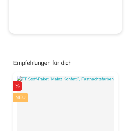
Empfehlungen für dich
Produktgalerie überspringen
Rabatt
%
NEU