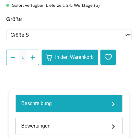
Sofort verfügbar, Lieferzeit: 2-5 Werktage (S)
auswählen
Größe
Produkt Anzahl: Gib den gewünsch
In den Warenkorb
Beschreibung
Bewertungen