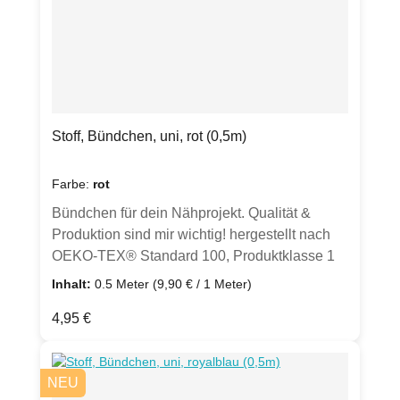
Stoff, Bündchen, uni, rot (0,5m)
Farbe:
rot
Bündchen für dein Nähprojekt. Qualität &
Produktion sind mir wichtig! hergestellt nach
OEKO-TEX® Standard 100, Produktklasse 1
Preis1 Stück = 0,5 m, Preis pro Meter = 9,90
Inhalt:
0.5 Meter
(9,90 € / 1 Meter)
€Wenn du 1 Meter kaufen möchtest, wählst du
Regulärer Preis:
4,95 €
"2" aus.Wenn du 2,5 m Meter kaufen möchtest,
legst du "5" in den Warenkorb.Der Stoff wird
am Stück geliefert, 35 cm breite
NEU
Schlauchware.MaterialBündchen,