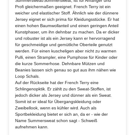
Summersweat/Sommersweat, ist für Anfänger und
Profi gleichermaßen geeignet. French Terry ist ein
weicher und elastischer Stoff. Ähnlich wie der dünnere
Jersey eignet er sich prima für Kleidungsstücke. Er hat
einen hohen Baumwollanteil und einen geringen Anteil
Kunstphaser, um ihn dehnbar zu machen. Da er dicker
und robuster ist als ein Jersey kann er hervorragend
für geschmeidige und gemütliche Oberteile genutzt
werden. Für einen kuscheligen aber nicht zu warmen
Pulli, einen Strampler, eine Pumphose für Kinder oder
die kurze Sommerhose. Dehnbare Mützen und
Beanies lassen sich genau so gut aus ihm nähen wie
Loop Schals.
Auf der Rückseite hat der French Terry eine
Schlingenopktik. Er zählt zu den Sweat-Stoffen, ist
jedoch dicker als Jersey und dünner als ein Sweat.
Somit ist er ideal für Übergangskleidung oder
Zweibellook, wenn es kühler wird. Auch als
Sportbekleidung bietet er sich an, da er - wie der
Name Summersweat schon sagt - Schweiß
aufnehmen kann.