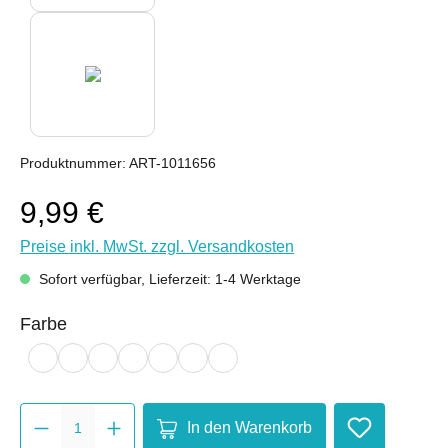
Produktnummer:
ART-1011656
9,99 €
Preise inkl. MwSt. zzgl. Versandkosten
Sofort verfügbar, Lieferzeit: 1-4 Werktage
auswählen
Farbe
Set
blau
gelb
grün
lila
orange
pink
Produkt Anzahl: Gib den gewünsc
In den Warenkorb