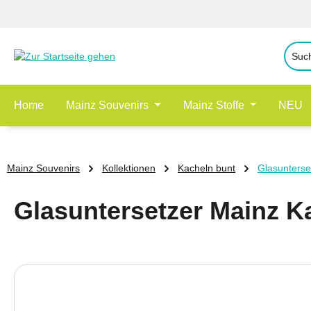
 Hauptinhalt springen
Zur Suche springen
Zur Hauptnavigation springen
Home
Mainz Souvenirs
Mainz Stoffe
NEU
Mainz Souvenirs
Kollektionen
Kacheln bunt
Glasunterse
Glasuntersetzer Mainz Ka
Bildergalerie überspringen