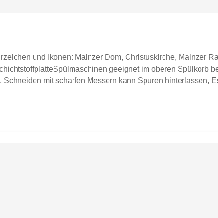
hrzeichen und Ikonen: Mainzer Dom, Christuskirche, Mainzer R
ichtstoffplatteSpülmaschinen geeignet im oberen Spülkorb bei 
, Schneiden mit scharfen Messern kann Spuren hinterlassen, Es
ktur.Hergestellt in Deutschland.Hinweis: Verkauft wird ein Früh
glich zur Inspiration. Farben können chargenbedingt abweichen