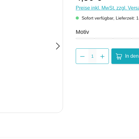
Preise inkl. MwSt. zzgl. Ver
Sofort verfügbar, Lieferzeit:
auswählen
Motiv
Christuskirche
Dom
Gutenb
Produkt 
In de