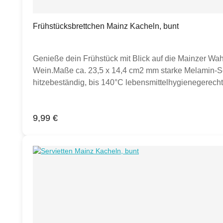
Frühstücksbrettchen Mainz Kacheln, bunt
Genieße dein Frühstück mit Blick auf die Mainzer Wa
Wein.Maße ca. 23,5 x 14,4 cm2 mm starke Melamin-Sch
hitzebeständig, bis 140°C lebensmittelhygienegerecht
Dekorseite nach unten lagern, Rückseite mit Leinenstru
Gegenstände auf Fotos zu sehen sein, dient dies ledi
Regulärer Preis:
9,99 €