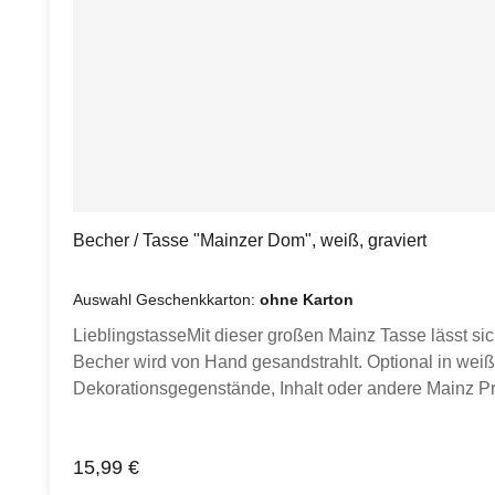
Becher / Tasse "Mainzer Dom", weiß, graviert
Auswahl Geschenkkarton:
ohne Karton
LieblingstasseMit dieser großen Mainz Tasse lässt si
Becher wird von Hand gesandstrahlt. Optional in weiße
Dekorationsgegenstände, Inhalt oder andere Mainz Pro
Inspiration.)Produktdetails:Porzellan Tasse weiß, 
Hand gesandstrahlt Klimaneutral hergestellt.
Regulärer Preis:
15,99 €