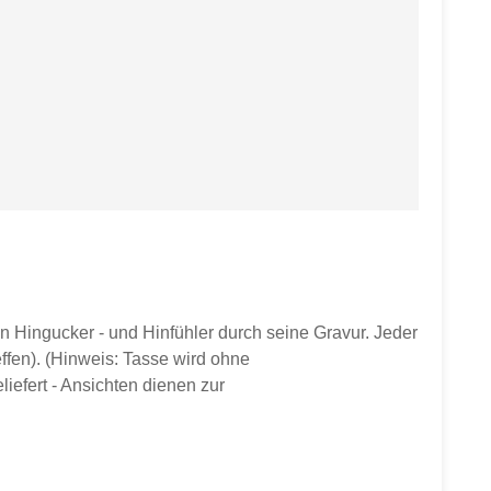
n Hingucker - und Hinfühler durch seine Gravur. Jeder
ffen). (Hinweis: Tasse wird ohne
iefert - Ansichten dienen zur
ser ca. 9,8 cmHöhe ca. 10 cmGewicht ca. 350 gvon