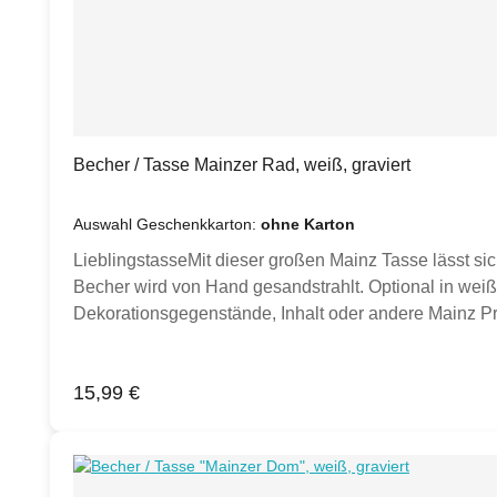
Becher / Tasse Mainzer Rad, weiß, graviert
Auswahl Geschenkkarton:
ohne Karton
LieblingstasseMit dieser großen Mainz Tasse lässt si
Becher wird von Hand gesandstrahlt. Optional in weiße
Dekorationsgegenstände, Inhalt oder andere Mainz Pro
Inspiration.)Produktdetails:Porzellan Tasse weiß, 
Hand gesandstrahltKlimaneutral hergestellt.
Regulärer Preis:
15,99 €