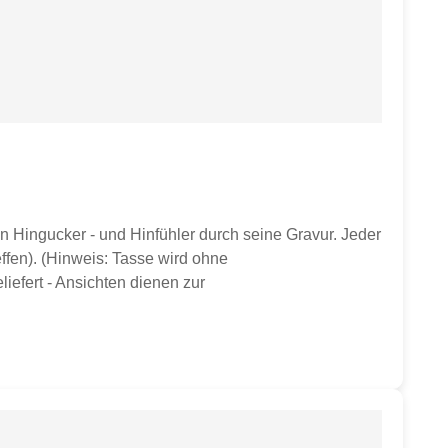
n Hingucker - und Hinfühler durch seine Gravur. Jeder
ffen). (Hinweis: Tasse wird ohne
iefert - Ansichten dienen zur
ser ca. 9,8 cmHöhe ca. 10 cmGewicht ca. 350 gvon