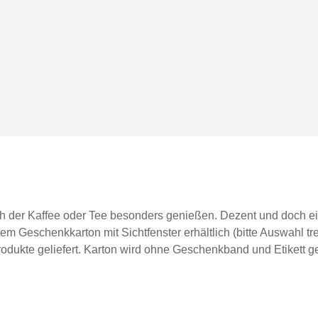
ch der Kaffee oder Tee besonders genießen. Dezent und doch ei
m Geschenkkarton mit Sichtfenster erhältlich (bitte Auswahl tre
dukte geliefert. Karton wird ohne Geschenkband und Etikett gel
graviert spülmaschinenfestFassungsvermögen ca. 0,35lDurchmes