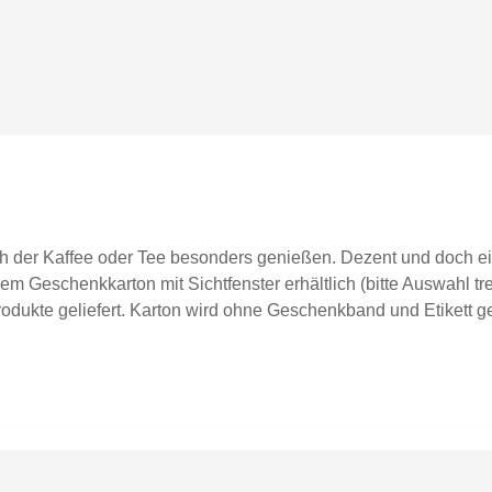
ch der Kaffee oder Tee besonders genießen. Dezent und doch ei
m Geschenkkarton mit Sichtfenster erhältlich (bitte Auswahl tre
dukte geliefert. Karton wird ohne Geschenkband und Etikett gel
graviert spülmaschinenfestFassungsvermögen ca. 0,35lDurchmes