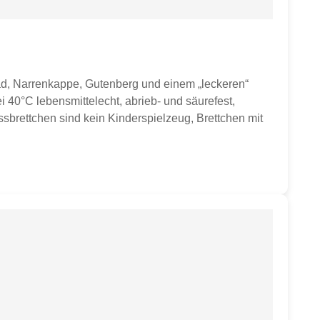
ad, Narrenkappe, Gutenberg und einem „leckeren“
40°C lebensmittelecht, abrieb- und säurefest,
sbrettchen sind kein Kinderspielzeug, Brettchen mit
stücksbrettchen. Sollten weitere Artikel oder
.