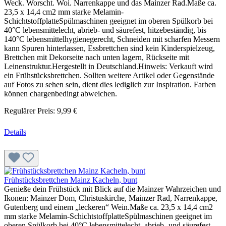
Weck. Worscht. Woi. Narrenkappe und das Mainzer Rad.Maße ca.
23,5 x 14,4 cm2 mm starke Melamin-
SchichtstoffplatteSpülmaschinen geeignet im oberen Spülkorb bei
40°C lebensmittelecht, abrieb- und säurefest, hitzebeständig, bis
140°C lebensmittelhygienegerecht, Schneiden mit scharfen Messern
kann Spuren hinterlassen, Essbrettchen sind kein Kinderspielzeug,
Brettchen mit Dekorseite nach unten lagern, Rückseite mit
Leinenstruktur.Hergestellt in Deutschland.Hinweis: Verkauft wird
ein Frühstücksbrettchen. Sollten weitere Artikel oder Gegenstände
auf Fotos zu sehen sein, dient dies lediglich zur Inspiration. Farben
können chargenbedingt abweichen.
Regulärer Preis:
9,99 €
Details
Frühstücksbrettchen Mainz Kacheln, bunt
Genieße dein Frühstück mit Blick auf die Mainzer Wahrzeichen und
Ikonen: Mainzer Dom, Christuskirche, Mainzer Rad, Narrenkappe,
Gutenberg und einem „leckeren“ Wein.Maße ca. 23,5 x 14,4 cm2
mm starke Melamin-SchichtstoffplatteSpülmaschinen geeignet im
oberen Spülkorb bei 40°C lebensmittelecht, abrieb- und säurefest,