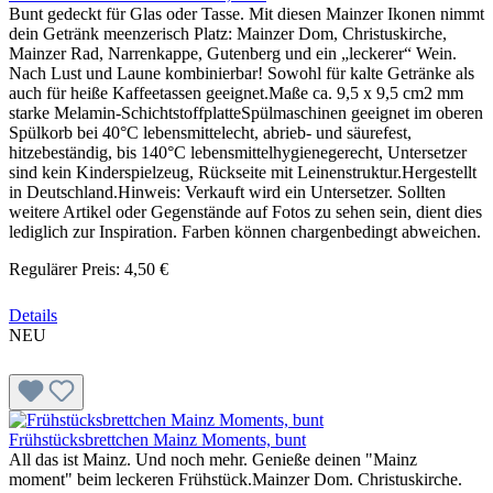
Bunt gedeckt für Glas oder Tasse. Mit diesen Mainzer Ikonen nimmt
dein Getränk meenzerisch Platz: Mainzer Dom, Christuskirche,
Mainzer Rad, Narrenkappe, Gutenberg und ein „leckerer“ Wein.
Nach Lust und Laune kombinierbar! Sowohl für kalte Getränke als
auch für heiße Kaffeetassen geeignet.Maße ca. 9,5 x 9,5 cm2 mm
starke Melamin-SchichtstoffplatteSpülmaschinen geeignet im oberen
Spülkorb bei 40°C lebensmittelecht, abrieb- und säurefest,
hitzebeständig, bis 140°C lebensmittelhygienegerecht, Untersetzer
sind kein Kinderspielzeug, Rückseite mit Leinenstruktur.Hergestellt
in Deutschland.Hinweis: Verkauft wird ein Untersetzer. Sollten
weitere Artikel oder Gegenstände auf Fotos zu sehen sein, dient dies
lediglich zur Inspiration. Farben können chargenbedingt abweichen.
Regulärer Preis:
4,50 €
Details
NEU
Frühstücksbrettchen Mainz Moments, bunt
All das ist Mainz. Und noch mehr. Genieße deinen "Mainz
moment" beim leckeren Frühstück.Mainzer Dom. Christuskirche.