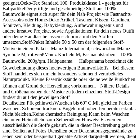
geeignet.Oeko-Tex Standard 100, Produktklasse 1 - geeignet für
BabyartikelDer griffige und geschmeidige Stoff aus 100%
Baumwolle eignet sich super für dein Näh-Projekt wie Fastnachts-
Accessoirs oder Home-Deko Artikel. Taschen, Kissen, Gardinen,
Schürzen, Kleidung, Babykleidung, Aufbewahrungsetuis und
andere kreative Projekte, sowie Applikationen für dein neues Outfit
oder deine Handtasche lassen sich prima mit den Stoffen
umsetzen.Stoff-Paket InhaltJe 50 x 50 cm der folgenden Stoff-
Motive in einem Paket: Mainz International, schwarz-buntMainz
Symbole M, rot-weißMainz Kacheln M, Fastnachtsfarben 100%
Baumwolle, 200g/qm, Halbpanama, Halbpanama bezeichnet die
Gewebebindung dieses hochwertigen Baumwollstoffs. Bei diesem
Stoff handelt es sich um ein besonders schonend verarbeitetes
Naturprodukt. Kleine Faserrückstände oder kleine weiße Pünktchen
können auf Grund der Herstellung vorkommen. Nähere Details
und Größenangaben der Muster zu jedem einzelnen Stoff-Design
findest du auf den jeweiligen Stoff-
Detailseiten.PflegehinweisWaschen bis 60° C.Mit gleichen Farben
waschen. Schonend trocknen. Bügeln mit hoher Temperatur erlaubt.
Nicht bleichen.Keine chemische Reinigung.Kann beim Waschen
einlaufen.Heimatliebe zum Selbernähen.Hinweis: Es werden
ausschließlich die Stoffe gekauft, die in dieser Beschreibung gelistet
sind. Sollten auf Fotos Utensilien oder Dekorationsgegenstände zu
sehen sein oder beispielhaft genähte Artikel dargestellt werden, dient