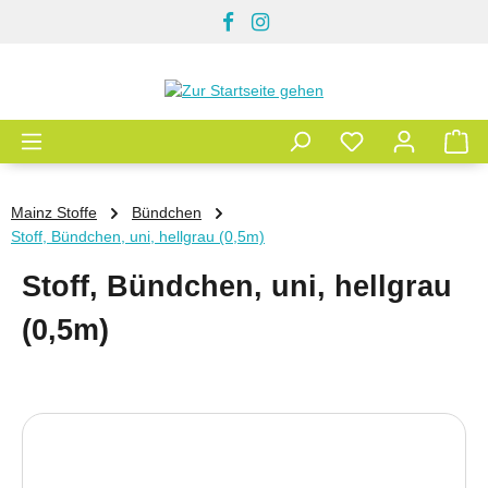
Zum Hauptinhalt springen
Mainz Stoffe
Bündchen
Stoff, Bündchen, uni, hellgrau (0,5m)
Stoff, Bündchen, uni, hellgrau
(0,5m)
Bildergalerie überspringen