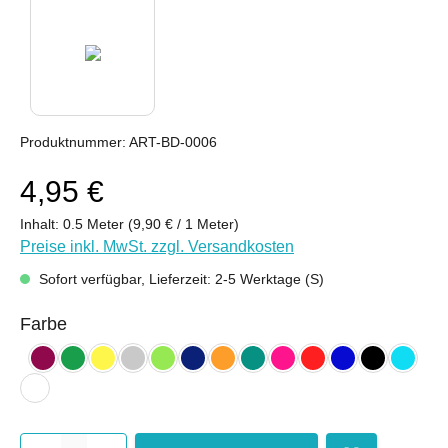
Produktnummer:
ART-BD-0006
4,95 €
Inhalt:
0.5 Meter
(9,90 € / 1 Meter)
Preise inkl. MwSt. zzgl. Versandkosten
Sofort verfügbar, Lieferzeit: 2-5 Werktage (S)
auswählen
Farbe
bordeaux
froschgrün
gelb
hellgrau
kiwi
nachtblau
orange (hell)
petrol
pink
rot
royalblau
schwarz
türkis 
weiß
Produkt Anzahl: Gib den gewünsch