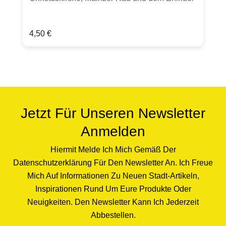
des modernen Buchdrucks Johannes
GutenbergProduktdetails:20 Servietten aus
Regulärer Preis:
4,50 €
chlorfrei gebleichtem Tissuein Folie verpackt
mit perforierter Öffnung33 x 33cm,
lebensmittelecht, FSCstarker Farbauftrag kann
zu Abrieb führenHergestellt in Deutschland
Jetzt Für Unseren Newsletter
Anmelden
Hiermit Melde Ich Mich Gemäß Der
Datenschutzerklärung Für Den Newsletter An. Ich Freue
Mich Auf Informationen Zu Neuen Stadt-Artikeln,
Inspirationen Rund Um Eure Produkte Oder
Neuigkeiten. Den Newsletter Kann Ich Jederzeit
Abbestellen.