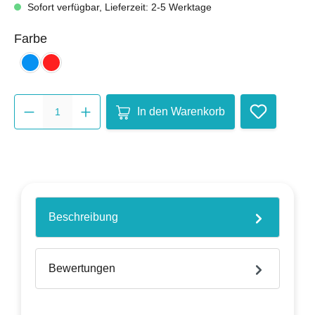
Sofort verfügbar, Lieferzeit: 2-5 Werktage
auswählen
Farbe
blau
rot
Produkt Anzahl: Gib den gewüns
In den Warenkorb
Beschreibung
Bewertungen